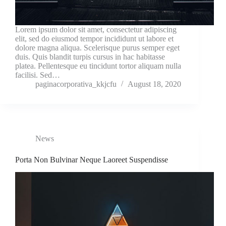
Lorem ipsum dolor sit amet, consectetur adipiscing
elit, sed do eiusmod tempor incididunt ut labore et
dolore magna aliqua. Scelerisque purus semper eget
duis. Quis blandit turpis cursus in hac habitasse
platea. Pellentesque eu tincidunt tortor aliquam nulla
facilisi. Sed…
paginacorporativa_kkjcfu
August 18, 2020
News
Porta Non Bulvinar Neque Laoreet Suspendisse