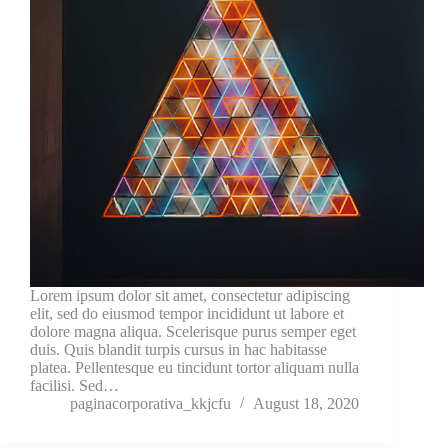
Lorem ipsum dolor sit amet, consectetur adipiscing
elit, sed do eiusmod tempor incididunt ut labore et
dolore magna aliqua. Scelerisque purus semper eget
duis. Quis blandit turpis cursus in hac habitasse
platea. Pellentesque eu tincidunt tortor aliquam nulla
facilisi. Sed…
paginacorporativa_kkjcfu
August 18, 2020