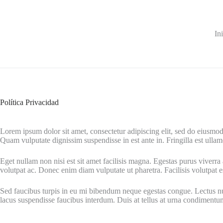
Skip
to
content
In
Política Privacidad
Lorem ipsum dolor sit amet, consectetur adipiscing elit, sed do eiusmod 
Quam vulputate dignissim suspendisse in est ante in. Fringilla est ullamc
Eget nullam non nisi est sit amet facilisis magna. Egestas purus viver
volutpat ac. Donec enim diam vulputate ut pharetra. Facilisis volutpat es
Sed faucibus turpis in eu mi bibendum neque egestas congue. Lectus null
lacus suspendisse faucibus interdum. Duis at tellus at urna condimentu