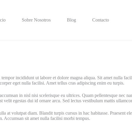
icio
Sobre Nosotros
Blog
Contacto
tempor incididunt ut labore et dolore magna aliqua. Sit amet nulla facil
orper eget nulla facilisi. Amet tellus cras adipiscing enim eu turpis.
ra accumsan in nisl nisi scelerisque eu ultrices. Quam pellentesque nec
t velit egestas dui id ornare arcu. Sed lectus vestibulum mattis ullamcor
a at volutpat diam. Blandit turpis cursus in hac habitasse. Praesent ele
m. Accumsan sit amet nulla facilisi morbi tempus.